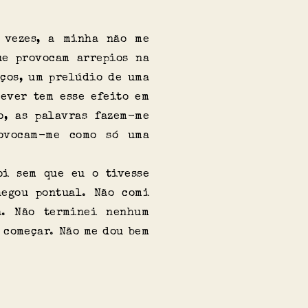
 vezes, a minha não me
ue provocam arrepios na
aços, um prelúdio de uma
rever tem esse efeito em
o, as palavras fazem-me
ovocam-me como só uma
oi sem que eu o tivesse
hegou pontual. Não comi
a. Não terminei nenhum
 começar. Não me dou bem