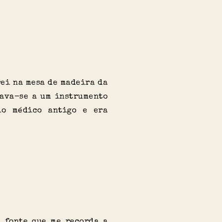
rei na mesa de madeira da
hava-se a um instrumento
io médico antigo e era
 fonte que me recorda a