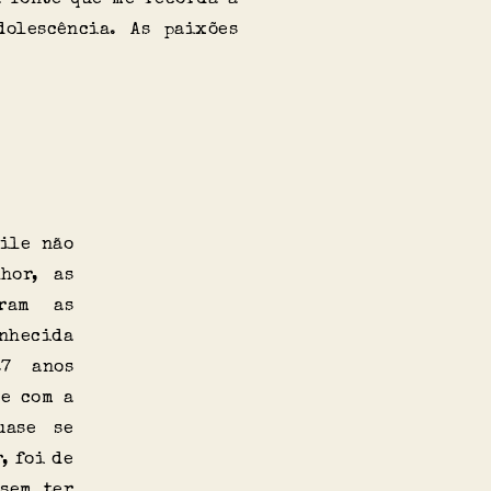
olescência. As paixões
aile não
hor, as
aram as
nhecida
7 anos
le com a
uase se
, foi de
 sem ter