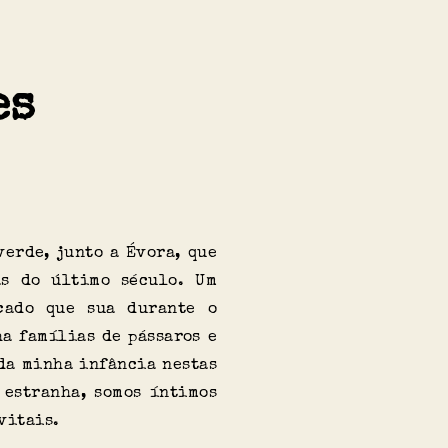
es
verde, junto a Évora, que
as do último século. Um
çado que sua durante o
ha famílias de pássaros e
 da minha infância nestas
 estranha, somos íntimos
vitais.