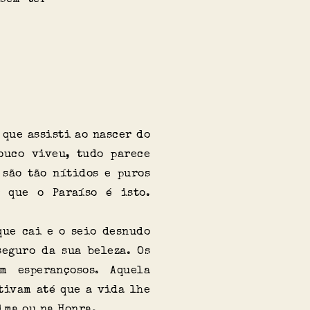
 que assisti ao nascer do
ouco viveu, tudo parece
 são tão nítidos e puros
 que o Paraíso é isto.
que cai e o seio desnudo
seguro da sua beleza. Os
m esperançosos. Aquela
tivam até que a vida lhe
lma ou na Honra.