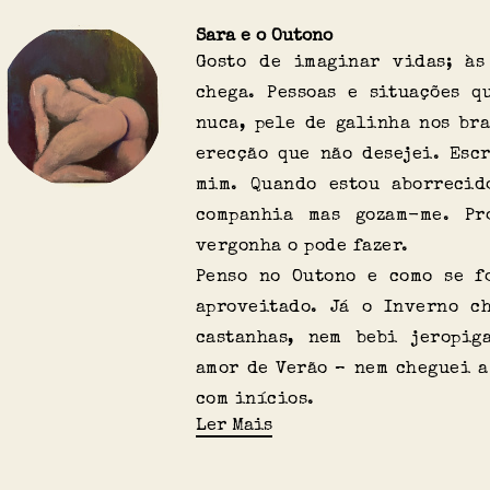
Sara e o Outono
Gosto de imaginar vidas; às
chega. Pessoas e situações q
nuca, pele de galinha nos br
erecção que não desejei. Esc
mim. Quando estou aborrecid
companhia mas gozam-me. Pr
vergonha o pode fazer.
Penso no Outono e como se f
aproveitado. Já o Inverno c
castanhas, nem bebi jeropig
amor de Verão – nem cheguei a
com inícios.
Ler Mais