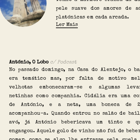
pele suave dos amores de ad
platónicas em cada arcada.
Ler Mais
António, O Lobo
Podcast
No passado domingo, na Casa do Alentejo, o b
era temático mas, por falta de motivo mel
velhotas embonecaram-se e algumas lev
netinhas como companhia. Cidália era uma co
de António, e a neta, uma boneca de 2
acompanhou-a. Quando entrou no salão de bai
avó, já António bebericava um tinto e q
engasgou. Aquele golo de vinho não foi de beber
comer, como se algo lhe entrasse pela guela